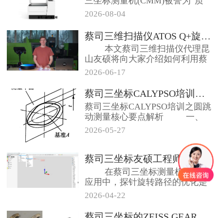
三坐标测量机(CMM)被誉为“质
量守护神...
2026-08-04
蔡司三维扫描仪ATOS Q+旋转...
本文蔡司三维扫描仪代理昆
山友硕将向大家介绍如何利用蔡
司三维扫描仪...
2026-06-17
蔡司三坐标CALYPSO培训之圆...
蔡司三坐标CALYPSO培训之圆跳
动测量核心要点解析 一、
圆跳...
2026-05-27
蔡司三坐标友硕工程师教你添加探针...
在蔡司三坐标测量机的实际
应用中，探针旋转路径的优化是
确保测量安全...
2026-04-22
蔡司三坐标的ZEISS GEAR...