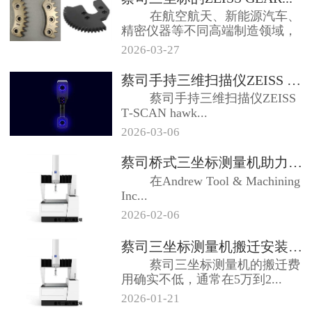
在航空航天、新能源汽车、
精密仪器等不同高端制造领域，
有一种外形不...
2026-03-27
蔡司手持三维扫描仪ZEISS T...
蔡司手持三维扫描仪ZEISS
T‑SCAN hawk...
2026-03-06
蔡司桥式三坐标测量机助力Andr...
在Andrew Tool & Machining
Inc...
2026-02-06
蔡司三坐标测量机搬迁安装调试大概...
蔡司三坐标测量机的搬迁费
用确实不低，通常在‌5万到2...
2026-01-21