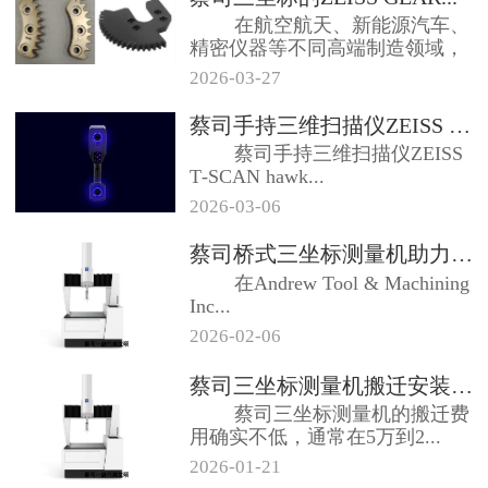
在航空航天、新能源汽车、
精密仪器等不同高端制造领域，
有一种外形不...
2026-03-27
蔡司手持三维扫描仪ZEISS T...
蔡司手持三维扫描仪ZEISS
T‑SCAN hawk...
2026-03-06
蔡司桥式三坐标测量机助力Andr...
在Andrew Tool & Machining
Inc...
2026-02-06
蔡司三坐标测量机搬迁安装调试大概...
蔡司三坐标测量机的搬迁费
用确实不低，通常在‌5万到2...
2026-01-21