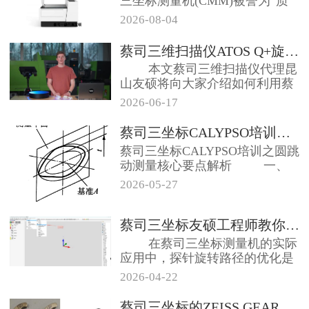
三坐标测量机(CMM)被誉为“质
量守护神...
2026-08-04
蔡司三维扫描仪ATOS Q+旋转...
本文蔡司三维扫描仪代理昆
山友硕将向大家介绍如何利用蔡
司三维扫描仪...
2026-06-17
蔡司三坐标CALYPSO培训之圆...
蔡司三坐标CALYPSO培训之圆跳
动测量核心要点解析 一、
圆跳...
2026-05-27
蔡司三坐标友硕工程师教你添加探针...
在蔡司三坐标测量机的实际
应用中，探针旋转路径的优化是
确保测量安全...
2026-04-22
蔡司三坐标的ZEISS GEAR...