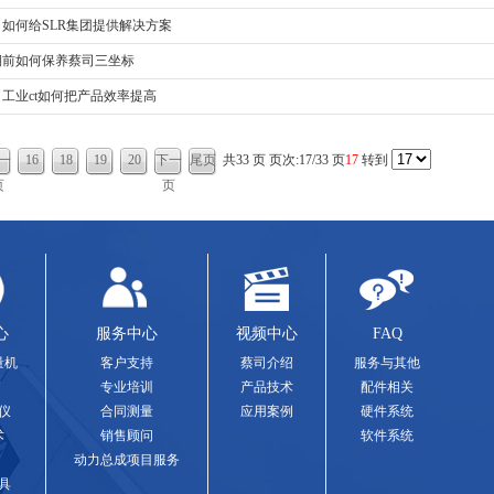
司如何给SLR集团提供解决方案
期前如何保养蔡司三坐标
工业ct如何把产品效率提高
一
16
18
19
20
下一
尾页
共33 页 页次:17/33 页
17
转到
页
页
心
服务中心
视频中心
FAQ
量机
客户支持
蔡司介绍
服务与其他
专业培训
产品技术
配件相关
仪
合同测量
应用案例
硬件系统
术
销售顾问
软件系统
动力总成项目服务
具