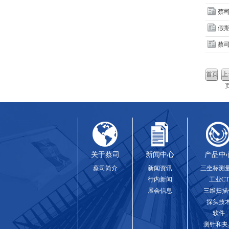
蔡
假
蔡司
首页
上
关于蔡司
新闻中心
产品中
蔡司简介
新闻资讯
三坐标测
行内新闻
工业CT
展会信息
三维扫描
探头技
软件
测针和夹