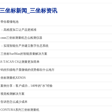
三坐标新闻_三坐标资讯
司带你看懂电池
司：高精度加工让产品更精准
司cmm三坐标测量机怎么检测仪器
司：实现智能生产并建立数字生态系统
三坐标SurfMax的智能质量解决方案
ISS T-SCAN CS让测量更加简单
司钨丝扫描电子显微镜的优势都在什么地方
坐标测量机XENOS
案例分享：客户成功，140年的“水”经验
司视觉检测解决方案
司告诉您怎么减少成本
CONTURA系列三坐标测量机