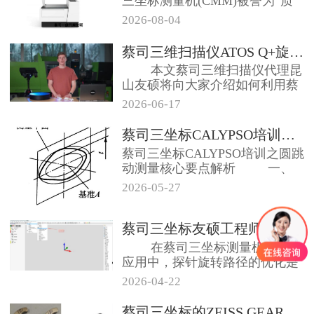
三坐标测量机(CMM)被誉为“质
量守护神...
2026-08-04
蔡司三维扫描仪ATOS Q+旋转...
本文蔡司三维扫描仪代理昆
山友硕将向大家介绍如何利用蔡
司三维扫描仪...
2026-06-17
蔡司三坐标CALYPSO培训之圆...
蔡司三坐标CALYPSO培训之圆跳
动测量核心要点解析 一、
圆跳...
2026-05-27
蔡司三坐标友硕工程师教你添加探针...
在蔡司三坐标测量机的实际
应用中，探针旋转路径的优化是
确保测量安全...
2026-04-22
蔡司三坐标的ZEISS GEAR...