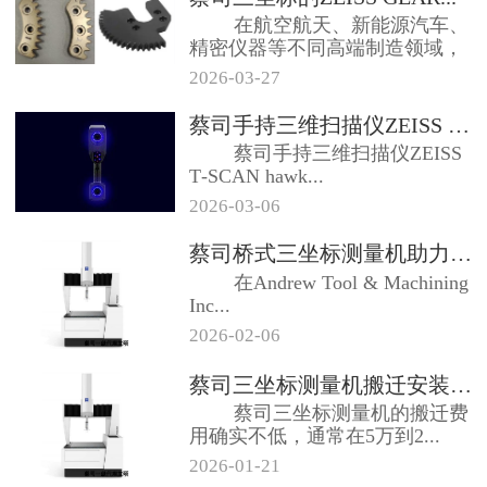
在航空航天、新能源汽车、
精密仪器等不同高端制造领域，
有一种外形不...
2026-03-27
蔡司手持三维扫描仪ZEISS T...
蔡司手持三维扫描仪ZEISS
T‑SCAN hawk...
2026-03-06
蔡司桥式三坐标测量机助力Andr...
在Andrew Tool & Machining
Inc...
2026-02-06
蔡司三坐标测量机搬迁安装调试大概...
蔡司三坐标测量机的搬迁费
用确实不低，通常在‌5万到2...
2026-01-21