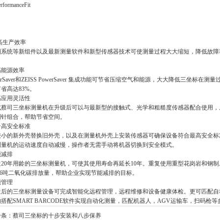
rformanceFit
高生产效率
制系统等新组件以及最新测量软件和新型传感器技术可使测量过程大大缩短，降低故障
高能源效率
S AirSaver和ZEISS PowerSaver 集成功能可节省压缩空气和能源，大大降低三坐
省高达83%。
高应用灵活性
式蔡司三坐标测量机在升级后可以与最新型的接触式、光学和粗糙度传感器配合使用，
测针组合，帮助节省空间。
合高安全标准
较小的新外壳替换旧外壳，以及在测量机外壳上安装传感器可确保设备符合最高安全标
测量机的运动速度自动减慢，操作者无需手动将机器切换到安全模式。
能减排
造20年用龄的三坐标测量机，可使其使用寿命再延长10年。重复使用重型花岗岩和钢
.6吨二氧化碳排放量，帮助企业实现节能减排的目标。
能管理
造后的三坐标测量设备可完成智能化远程管理，远程维修和设备健康体检。更可匹配自
搭配SMART BARCODE软件实现自动化测量，匹配机器人，AGV运输车，扫码
一条：
蔡司三坐标的十步安装和八步保养