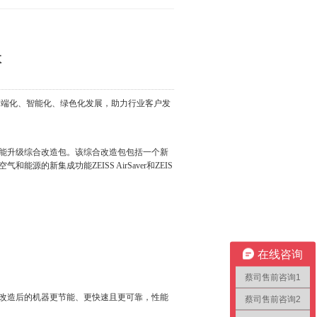
效
端化、智能化、绿色化发展，助力行业客户发
it焕新性能升级综合改造包。该综合改造包包括一个新
新集成功能ZEISS AirSaver和ZEIS
在线咨询
蔡司售前咨询1
术标准。改造后的机器更节能、更快速且更可靠，性能
蔡司售前咨询2