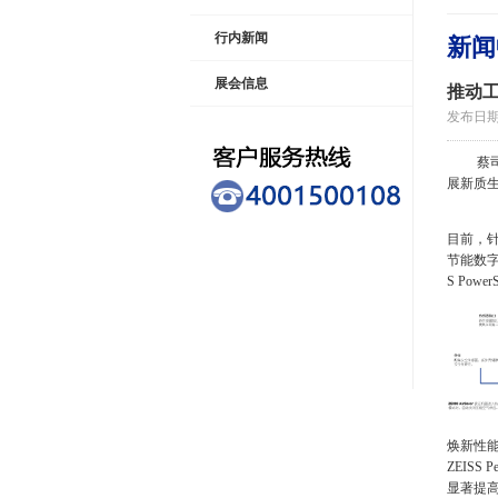
行内新闻
新闻
展会信息
推动
发布日期：2
蔡
展新质
目前，针
节能数字
S Pow
焕新性
ZEIS
显著提