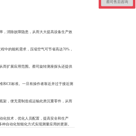
蔡司售后咨询
率，消除故障隐患，从而大大提高设备生产效
标在测量过程中的能耗需求，压缩空气可节省高达70%，
从而扩展应用范围。蔡司旋转测座探头还提供
准和CE标准。一旦有操作者靠近并过于接近测
制底架，便无需制造或运输此类沉重零件，从而
动化技术，优化人员配置，提高安全和生产
枪等多种自动化智能化方式实现测量应用的更新。