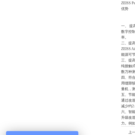
ZEISS Pe
优势
一、 提
数字控
率。
二、提
ZEIS
能源可节
三、提
纯接触
数万种
四、符
用缝隙
量机，
五、节
通过改
减少约2
六、智
升级改
力。例如
上