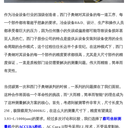
作为冶金设备行业的顶级创造者，西门子奥钢对其设备的每一道工序、每
一个部件都有着超乎想象的要求。冶金设备R&D、设计、生产和操作人员
都承受着巨大的压力，因为任何微小的失误或偏差都可能导致设备损坏甚
至人员伤亡。西门子股份公司的特点是提供从设备安装到设备使用的全生
命周期的合作模式，这个过程往往长达半个多世纪。在这种模式下，西门
子奥钢对其设备的每一个部件的精度要求都很高，尤其是大尺寸部件的精
度保证，一直是质检部门迫切需要解决的测量问题。伟大而精致，简单而
有灵性。
当优硕第一次和西门子奥钢谈判的时候，一系列的问题摆在了我们面前。
这种合作将面临一个革命性的挑战，而“大而精，简单而智能”的理念成为
了这种测量解决方案的核心。首先，考虑到被测零件非常大，尺寸长度为
2M，极限载荷为5000KG，在这么大的测量尺寸下，精度有望满足
3.93+L/1000(um)的要求。经过多次讨论和比较，我们选择了
蔡司坐标测
量机
中的
ACCURA桥机
。AC Cura II型号采用F.I .技术，不受温度影响。