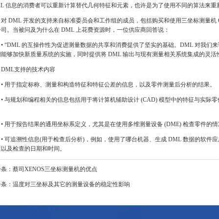
ML 信息的消费者可以重新计算替代几何特征和元素，也许是为了使用不同的算法来
 DML 开发的支持来自标准委员会和工作组的成员，包括购买和使用三坐标测量机 CM
司。当被问及为什么在 DML 上花费资源时，一位供应商回答说：
 “DML 的互操作性为促进测量数据的共享和消费提供了坚实的基础。DML 对我们
能够加快新质量系统的实施，同时提供将 DML 输出与现有测量相关系统集成的灵活
ML支持的技术内容
 用于指定标称、测量和构造特征和特征公差的信息，以及零件测量后分析的结果。
 与规划和编程相关的信息包括用于将计算机辅助设计 (CAD) 模型中的特征与实际
 用于报告结果的通用坐标系定义，尤其是在使用多维测量设备 (DME) 检查零件的
 可追溯性信息(用于检查后分析)，例如，使用了哪台机器、生成 DML 数据的软件应
谁以及检查的日期和时间。
一条：
蔡司XENOS三坐标测量机的优点
一条：
温度对三坐标及其它的测量设备的稳定性影响