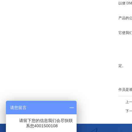
以便 D
对
产品的公
•
它使我们
D
•
•
定。
•
•
作员是
上
请您留言
下
请留下您的信息我们会尽快联
系您4001500108