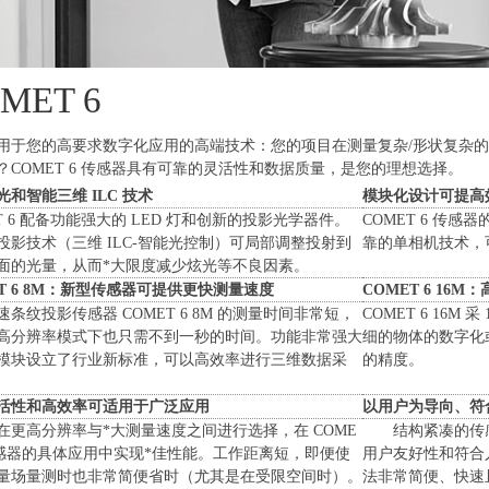
MET 6
用于您的高要求数字化应用的高端技术：您的项目在测量复杂/形状复杂的
？COMET 6 传感器具有可靠的灵活性和数据质量，是您的理想选择。
光和智能三维 ILC 技术
模块化设计可提高
T 6 配备功能强大的 LED 灯和创新的投影光学器件。
COMET 6 传
投影技术（三维 ILC-智能光控制）可局部调整投射到
靠的单相机技术，
面的光量，从而*大限度减少炫光等不良因素。
ET 6 8M：新型传感器可提供更快测量速度
COMET 6 16
速条纹投影传感器 COMET 6 8M 的测量时间非常短，
COMET 6 16
高分辨率模式下也只需不到一秒的时间。功能非常强大
细的物体的数字化
模块设立了行业新标准，可以高效率进行三维数据采
的精度。
活性和高效率可适用于广泛应用
以用户为导向、符
在更高分辨率与*大测量速度之间进行选择，在 COME
结构紧凑的传
 传感器的具体应用中实现*佳性能。工作距离短，即便使
用户友好性和符合
量场量测时也非常简便省时（尤其是在受限空间时）。
法非常简便、快速