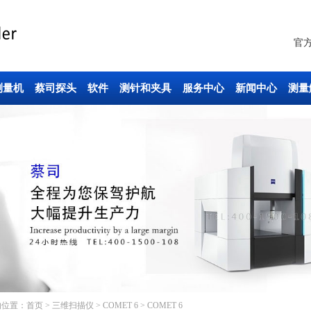
官
测量机
蔡司探头
软件
测针和夹具
服务中心
新闻中心
测量
的位置：
首页
>
三维扫描仪
>
COMET 6
> COMET 6