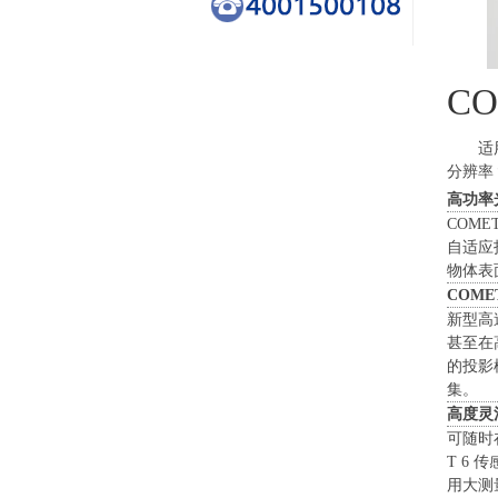
CO
适
分辨率
高功率
COME
自适应
物体表
COM
新型高
甚至在
的投影
集。
高度灵
可随时
T 6
用大测