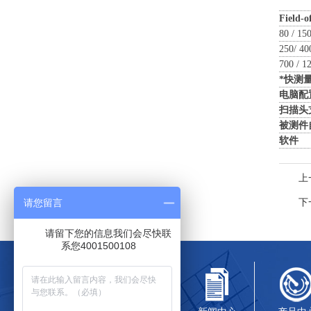
Field-o
80 / 15
250/ 40
700 / 1
*快测
电脑配
扫描头
被测件
软件
上
下
请您留言
请留下您的信息我们会尽快联
系您4001500108