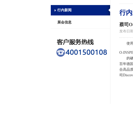
行内新闻
行内
展会信息
蔡司O
发布日期：2
使
O-INSP
的
百年德
合高品质
司Dis