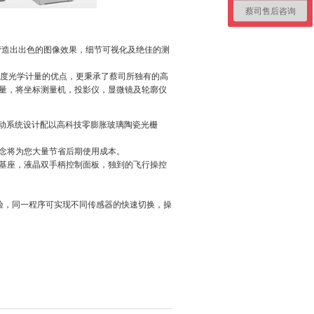
蔡司售后咨询
亦营造出出色的图像效果，细节可视化及绝佳的测
高精度光学计量的优点，更秉承了蔡司所独有的高
量，将坐标测量机，投影仪，显微镜及轮廓仪
密传动系统设计配以高科技零膨胀玻璃陶瓷光栅
念将为您大量节省后期使用成本。
基座，液晶双手柄控制面板，独到的飞行操控
控体验，同一程序可实现不同传感器的快速切换，操