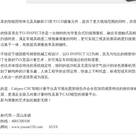
富的智能照明单元及高解析2/3英寸CCD摄像元件，提供了更大视场范围的同时，
。
的惊喜竟在于O-INSPECT亦是一台独特的光学复合式扫描测量机，融合非接触式
续扫描特质，满足常规高精度二维视像测量的同时，更可实现三维及轮廓高精度扫描测
特点集于一体，有效提高测量效率及精确性。
不惊叹于德国蔡司精密机械工程设计，以O-INSPECT 322为例，其无与伦比的精
创了全新的TVA宽温计量艺术，亦可满足车间现场过程控制需要。
性价比亦体现在绝佳的系统稳定性，独到的低功耗及无需压缩空气设计的绿色测量机理
深刻了解纯粹的计量乐趣，人体工程学的合理运用，快速上下料托盘，标准型或车间型
使人机合一的舒适境界成为现实。
的是，Calypso CNC智能计量平台及可视化图形报告亦会令您深切感受绝佳的操
直观，更满足全面几何量计量特性及基于CAD模型的测量平台。
光影与测量的艺术如此魅影无限！
标代理----昆山友硕
线：4001500108
品网站：
www.yosoar110.com
ALVA