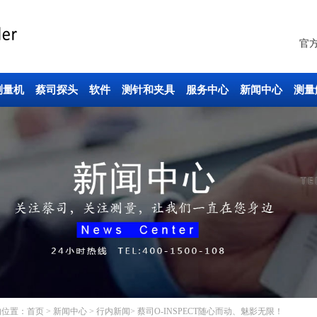
官
测量机
蔡司探头
软件
测针和夹具
服务中心
新闻中心
测量
的位置：
首页
>
新闻中心
>
行内新闻
> 蔡司O-INSPECT随心而动、魅影无限！