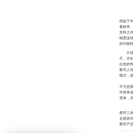
得益于丰
量效率
意料之外
精度连
的功能
不得
尺，开
出色的
蔡司人
模式，
不可忽视
作简单
原来，
蔡司三坐
全国咨询热
蔡司产