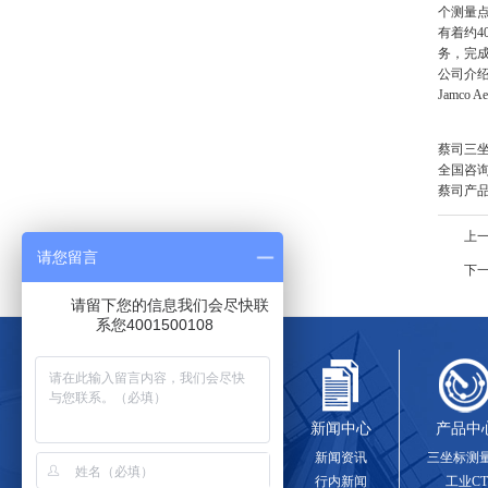
个测量点
有着约4
务，完成
公司介
Jamco
蔡司三坐
全国咨询热
蔡司产
上
请您留言
下
请留下您的信息我们会尽快联
系您4001500108
关于蔡司
新闻中心
产品中
蔡司简介
新闻资讯
三坐标测
行内新闻
工业CT