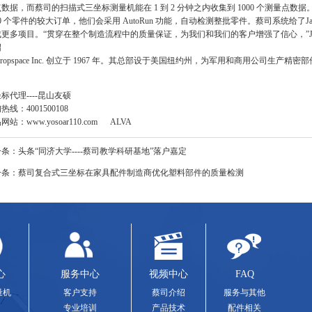
数据，而蔡司的扫描式三坐标测量机能在 1 到 2 分钟之内收集到 1000 个测量点数据。J
0 个零件的较大订单，他们会采用 AutoRun 功能，自动检测整批零件。蔡司系统给了
更多项目。“贯穿在整个制造流程中的质量保证，为我们和我们的客户增强了信心，”Jack
绍
 Aeropspace Inc. 创立于 1967 年。其总部设于美国纽约州，为军用和商用公司生产
标代理----昆山友硕
线：4001500108
品网站：
www.yosoar110.com
ALVA
一条：
头条“同济大学----蔡司教学科研基地”落户嘉定
一条：
蔡司复合式三坐标在家具配件制造商优化塑料部件的质量检测
心
服务中心
视频中心
FAQ
量机
客户支持
蔡司介绍
服务与其他
专业培训
产品技术
配件相关