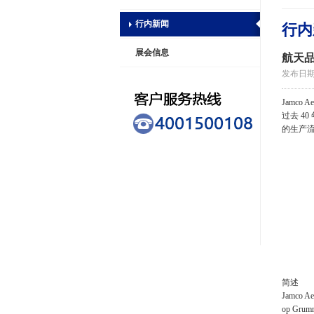
行内新闻
行内
展会信息
航天
发布日期：2
Jamco
过去 40
的生产
简述
Jamc
op Gr