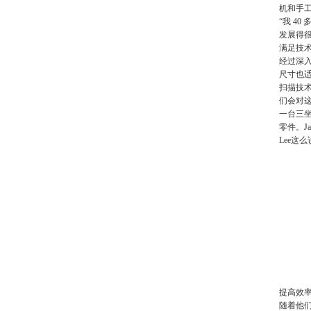
机和手
“我 4
发展得
满足技
经过深入
尺寸也适
扫描技术
们会对这
一台三坐
零件。J
Lee这
提高效
随着他们