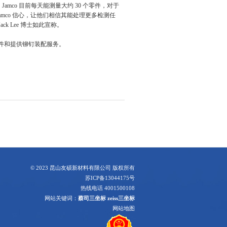
amco 目前每天能测量大约 30 个零件，对于
Jamco 信心，让他们相信其能处理更多检测任
 Lee 博士如此宣称。
精密部件和提供铆钉装配服务。
© 2023 昆山友硕新材料有限公司 版权所有
苏ICP备13044175号
热线电话 4001500108
网站关键词：
蔡司三坐标
zeiss三坐标
网站地图