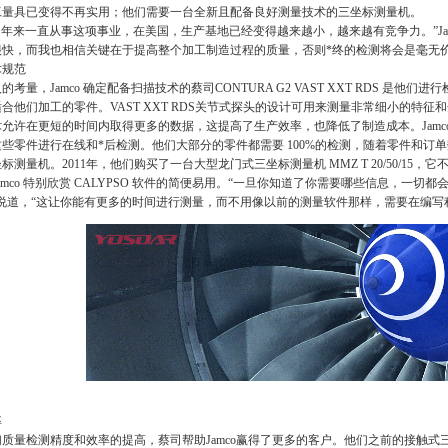
工量具已变得不再实用；他们需要一台全新且配备良好测量技术的三坐标测量机。
0 多年来一直从事这项事业，在美国，生产基地已经变得越来越小，越来越有竞争力。”Jamco 
很快，而我也相信关键在于提高整个加工制造过程的质量，否则*终的检测将会是毫无价
术规范
的考量，Jamco 确定配备扫描技术的蔡司CONTURA G2 VAST XXT RDS 是他们
合他们加工的零件。VAST XXT RDS关节式探头的设计可用来测量非常细小的特
允许在更短的时间内取得更多的数据，这提高了生产效率，也降低了制造成本。Jamc
些零件进行在线和*后检测。他们大部分的零件都需要 100%的检测，随着零件和订
标测量机。2011年，他们购买了一台大型龙门式三坐标测量机 MMZ T 20/50/1
amco 特别欣赏 CALYPSO 软件的简便易用。“一旦你知道了你需要哪些信息，一切都会变得
么说道，“这让你能有更多的时间进行测量，而不用像以前的测量软件那样，需要在编写
率
质量检测精度和效率的提高，蔡司帮助Jamco赢得了更多的客户。他们之前的接触式三坐标测