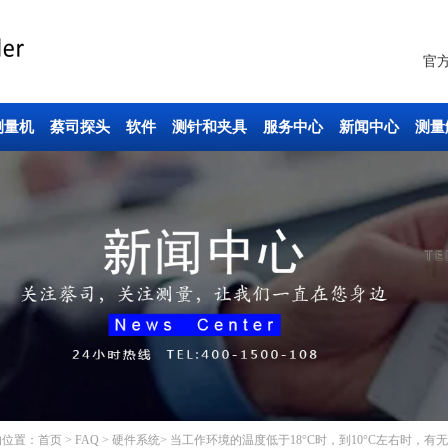
官
测量机
蔡司探头
软件
测针和夹具
服务中心
新闻中心
测量
的位置：
首页
>
FAQ
>
硬件系统
> 当工作环境的温度低于18°C时，到10°C左右时，有